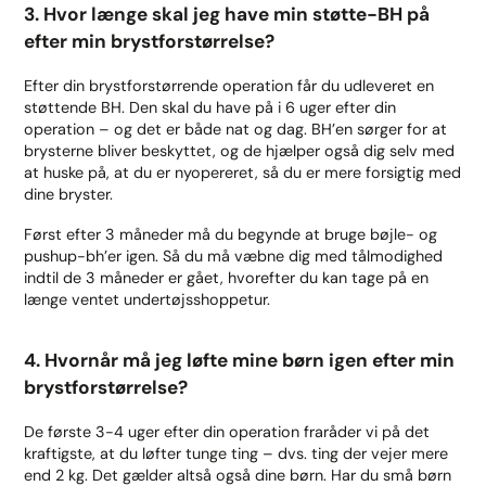
3. Hvor længe skal jeg have min støtte-BH på
efter min brystforstørrelse?
Efter din brystforstørrende operation får du udleveret en
støttende BH. Den skal du have på i 6 uger efter din
operation – og det er både nat og dag. BH’en sørger for at
brysterne bliver beskyttet, og de hjælper også dig selv med
at huske på, at du er nyopereret, så du er mere forsigtig med
dine bryster.
Først efter 3 måneder må du begynde at bruge bøjle- og
pushup-bh’er igen. Så du må væbne dig med tålmodighed
indtil de 3 måneder er gået, hvorefter du kan tage på en
længe ventet undertøjsshoppetur.
4. Hvornår må jeg løfte mine børn igen efter min
brystforstørrelse?
De første 3-4 uger efter din operation fraråder vi på det
kraftigste, at du løfter tunge ting – dvs. ting der vejer mere
end 2 kg. Det gælder altså også dine børn. Har du små børn