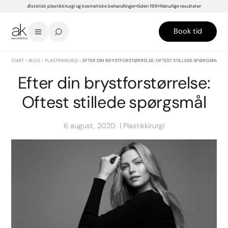
Æstetisk plastikkirurgi og kosmetiske behandlinger
Siden 1991
Naturlige resultater
Book tid
START
>
BLOG
>
PLASTIKKIRURGI
>
EFTER DIN BRYSTFORSTØRRELSE: OFTEST STILLEDE SPØRGSMÅL
Efter din brystforstørrelse:
Oftest stillede spørgsmål
6 august, 2020
Plastikkirurgi