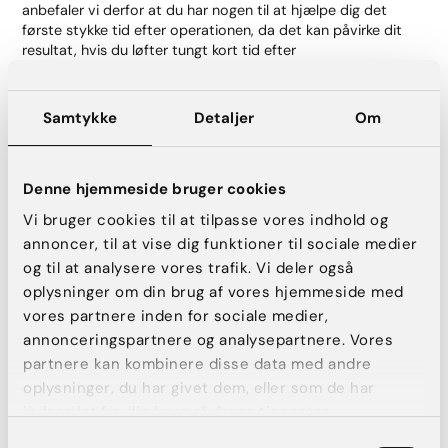
anbefaler vi derfor at du har nogen til at hjælpe dig det
første stykke tid efter operationen, da det kan påvirke dit
resultat, hvis du løfter tungt kort tid efter
din brystforstørrelse.
Samtykke
Detaljer
Om
5. Hvornår må jeg træne efter min
brystforstørrelse?
Denne hjemmeside bruger cookies
Du må begynde at gå stille og rolige ture allerede de første
dage efter din operation. Det er godt at du får rørt dig – så
Vi bruger cookies til at tilpasse vores indhold og
længe pulsen ikke kommer op.
annoncer, til at vise dig funktioner til sociale medier
og til at analysere vores trafik. Vi deler også
Først efter 3-4 uger kan du begynde at genoptage din
træning. Styrketræning og løb anbefaler vi at du venter med
oplysninger om din brug af vores hjemmeside med
til 6 uger efter din brystforstørrelse. Men vigtigst af alt er, at
vores partnere inden for sociale medier,
du selv efter de 6 uger mærker efter i din krop. Gør det
annonceringspartnere og analysepartnere. Vores
ondt? Så stop, tag en pause, og start langsommere op igen
partnere kan kombinere disse data med andre
næste gang.
oplysninger, du har givet dem, eller som de har
indsamlet fra din brug af deres tjenester.
6. Hvornår kan jeg forvente at se det endelige
Samtykkevalg