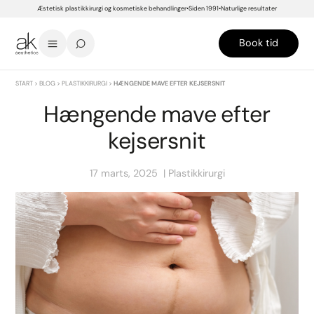
Æstetisk plastikkirurgi og kosmetiske behandlinger
Siden 1991
Naturlige resultater
Book tid
START
>
BLOG
>
PLASTIKKIRURGI
>
HÆNGENDE MAVE EFTER KEJSERSNIT
Hængende mave efter
kejsersnit
17 marts, 2025
Plastikkirurgi