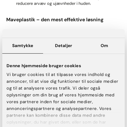
reducere arvæv og ujævnheder i huden.
Maveplastik – den mest effektive løsning
For kvinder med meget løs hud eller delte mavemuskler vil
en kirurgisk maveplastik være den eneste varige løsning.
Samtykke
Detaljer
Om
Hvordan foregår en maveplastik?
Overskydende hud fjernes
, så maven bliver stram og
Denne hjemmeside bruger cookies
glat.
Vi bruger cookies til at tilpasse vores indhold og
Mavemusklerne sys sammen
, hvis de er blevet
annoncer, til at vise dig funktioner til sociale medier
adskilt under graviditeten.
og til at analysere vores trafik. Vi deler også
Fedtpuder omkring arret fjernes
, hvis der tilkøbes en
oplysninger om din brug af vores hjemmeside med
fedtsugning, så maven bliver mere harmonisk.
vores partnere inden for sociale medier,
Arret placeres lavt
, så det skjules i trussekanten.
annonceringspartnere og analysepartnere. Vores
partnere kan kombinere disse data med andre
Operationen giver et markant løft af maven, og
helingsperioden er typisk 4-6 uger.
oplysninger, du har givet dem, eller som de har