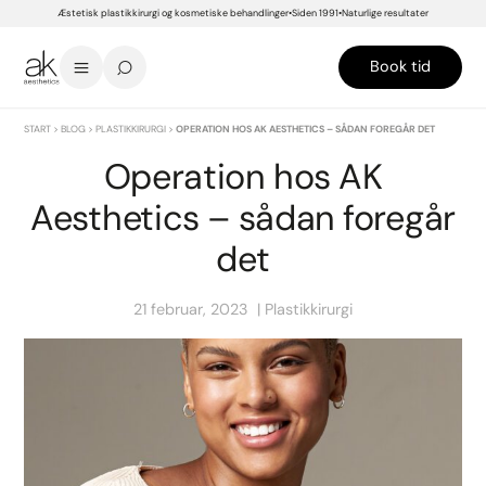
Æstetisk plastikkirurgi og kosmetiske behandlinger
Siden 1991
Naturlige resultater
Book tid
START
>
BLOG
>
PLASTIKKIRURGI
>
OPERATION HOS AK AESTHETICS – SÅDAN FOREGÅR DET
Operation hos AK
Aesthetics – sådan foregår
det
21 februar, 2023
Plastikkirurgi