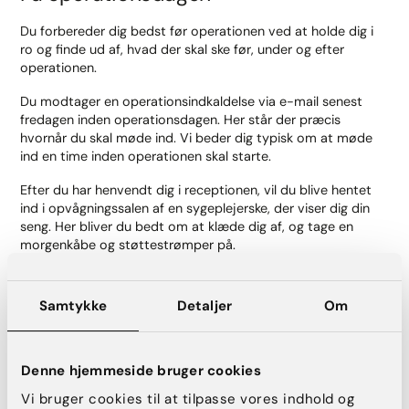
Du forbereder dig bedst før operationen ved at holde dig i
ro og finde ud af, hvad der skal ske før, under og efter
operationen.
Du modtager en operationsindkaldelse via e-mail senest
fredagen inden operationsdagen. Her står der præcis
hvornår du skal møde ind. Vi beder dig typisk om at møde
ind en time inden operationen skal starte.
Efter du har henvendt dig i receptionen, vil du blive hentet
ind i opvågningssalen af en sygeplejerske, der viser dig din
seng. Her bliver du bedt om at klæde dig af, og tage en
morgenkåbe og støttestrømper på.
Det er desværre ikke tilladt at have pårørende med inde i
opvågningen af hensyn til de andre patienter.
Samtykke
Detaljer
Om
Efter du har fundet dig til rette og udfyldt papirer fra
opvågningssygeplejersken, møder du din plastikkirurg igen til
en kort samtale om hvad der skal ske. Plastikkirurgen tegner
Denne hjemmeside bruger cookies
på det område, der skal opereres, og herefter bliver dine
Vi bruger cookies til at tilpasse vores indhold og
før-billeder taget.