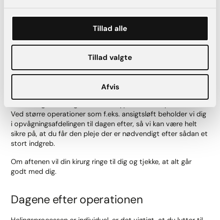
opvågningssygeplejerske, der kontrollerer at du har det godt
og kommer tilbage til dig selv efter operationen. Hun sætter
Tillad alle
også dit
Aftercare-forløb i gang i din AK Aesthetics app
.
Du får regelmæssig smertelindring så længe dette er
nødvendigt. Personalet vurderer løbende behovet for
Tillad valgte
smertelindring og sørger for den passende behandling.
Når du er kommet til dig selv og ikke længere har brug for
Afvis
intensiv overvågning, kontakter vi din pårørende, som skal
komme og hente dig. Dette sker typisk efter et par timer.
Ved større operationer som f.eks. ansigtsløft beholder vi dig
i opvågningsafdelingen til dagen efter, så vi kan være helt
sikre på, at du får den pleje der er nødvendigt efter sådan et
stort indgreb.
Om aftenen vil din kirurg ringe til dig og tjekke, at alt går
godt med dig.
Dagene efter operationen
Helingsprocessen er individuel, er det vigtigt, at du lytter til