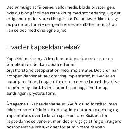
Det
er
muligt at få pæne, velformede, bløde bryster igen,
hvis du blot går til den rette kirurg med stor erfaring. Og det
er lige netop det vores kirurger har. Du behøver ikke at tage
os på ordet, for vi viser gerne vores resultater frem, så du
kan se det med dine egne øjne:
Hvad er kapseldannelse?
Kapseldannelse, også kendt som kapselkontraktur, er en
komplikation, der kan opstå efter en
brystforstørrelsesoperation med implantater. Det sker, når
kroppen danner arvæv omkring implantatet, hvilket er en
naturlig reaktion. I nogle tilfælde kan denne kapsel dog blive
for stram og hård, hvilket fører til ubehag, smerter og
ændringer i brystets form.
Årsagerne til kapseldannelse er ikke fuldt ud forstået, men
faktorer som infektion, blødning, implantatets placering og
implantatets overflade kan spille en rolle. Risikoen for
kapseldannelse varierer, men det er vigtigt at følge kirurgens
postoperative instruktioner for at minimere risikoen.