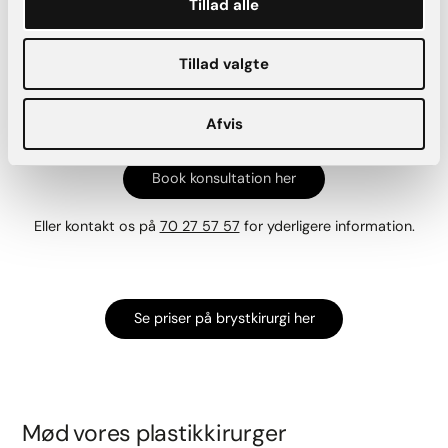
Tillad alle
hvis du synes dit resultat har ændret sig uden for normalen,
eller du oplever komplikationer. Vi er glade, når du er glad.
Tillad valgte
Har blogindlægget her givet dig mod på at få lavet den
operation, du drømmer om? Så tøv ikke med at kontakte os,
og booke en uforpligtende forundersøgelse.
Afvis
Book konsultation her
Eller kontakt os på
70 27 57 57
for yderligere information.
Se priser på brystkirurgi her
Mød vores plastikkirurger