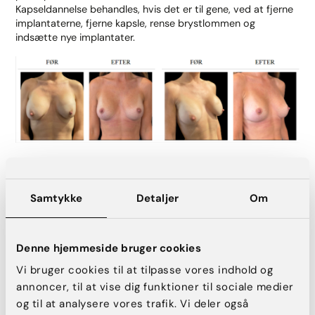
Kapseldannelse behandles, hvis det er til gene, ved at fjerne
implantaterne, fjerne kapsle, rense brystlommen og
indsætte nye implantater.
Hvad er rippling?
Samtykke
Detaljer
Om
Rippling er en komplikation, der kan opstå efter en
brystforstørrelse, hvor implantatet danner bølger eller
rynker, som kan være synlige eller mærkbare gennem huden.
Denne hjemmeside bruger cookies
Det ses typisk som ujævne overflader eller folder på
brystet, især når huden er tynd eller stram.
Vi bruger cookies til at tilpasse vores indhold og
annoncer, til at vise dig funktioner til sociale medier
Rippling opstår oftest, når der er utilstrækkelig dækning af
og til at analysere vores trafik. Vi deler også
brystvæv over implantatet, hvilket kan ske hvis implantatet