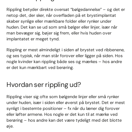
Rippling betyder direkte oversat “bølgedannelse” – og det er
netop det, der sker, når overfladen på et brystimplantat
skaber synlige eller mærkbare folder eller rynker under
huden. Det kan se ud som små bølger eller linjer, især når
man bevæger sig, bøjer sig frem, eller hvis huden over
implantatet er meget tynd.
Rippling er mest almindeligt i siden af brystet ved ribbenene,
og ses typisk, når man står forover eller ligger på siden. Hos
nogle kvinder kan rippling både ses og mærkes – hos andre
er det kun mærkbart ved berøring.
Hvordan ser rippling ud?
Rippling viser sig ofte som bølgende linjer eller små rynker
under huden, især i siden eller øverst på brystet. Det er mest
synligt i bestemte positioner – fx når du læner dig forover
eller løfter armene. Hos nogle er det kun til at mærke ved
berøring – hos andre kan det være tydeligt med det blotte
øje.