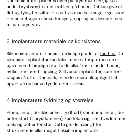
Når implantatet placeres oven på brystmusklen (og kun
under brystvæv), er det tættere på huden. Det kan give et
flot og fyldigt resultat – især hvis man har meget eget væv
– men det øger risikoen for synlig rippling hos kvinder med
mindre brystvæv.
3. Implantatets materiale og konsistens
Silikoneimplantater findes i forskellige grader af
fasthed
. De
blødeste implantater kan føles mere naturlige, men de er
også mere tilbøjelige til at folde eller “krølle” under huden,
hvilket kan føre til rippling. Saltvandsimplantater, som ikke
bruges så ofte i Danmark, er endnu mere tilbøjelige til at
ripple, da de har en tyndere konsistens.
4. Implantatets fyldning og størrelse
Et implantat, der ikke er helt fyldt ud (eller et implantat, der
er for stort til brystlommen), kan folde sig, især hvis lommen
omkring det er for stor. Dette gælder særligt for
strukturerede eller meget fleksible implantater.