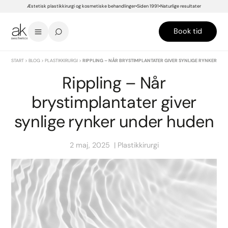
Æstetisk plastikkirurgi og kosmetiske behandlinger
Siden 1991
Naturlige resultater
Book tid
START
>
BLOG
>
PLASTIKKIRURGI
>
RIPPLING – NÅR BRYSTIMPLANTATER GIVER SYNLIGE RYNKER UN
Rippling – Når
brystimplantater giver
synlige rynker under huden
2 maj, 2025
Plastikkirurgi