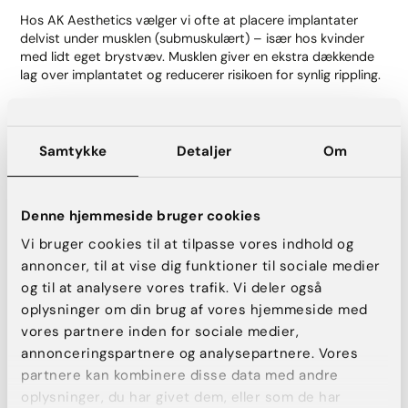
Hos AK Aesthetics vælger vi ofte at placere implantater
delvist under musklen (submuskulært) – især hos kvinder
med lidt eget brystvæv. Musklen giver en ekstra dækkende
lag over implantatet og reducerer risikoen for synlig rippling.
2. Brug implantater med højere kohæsion
Samtykke
Detaljer
Om
Silikoneimplantater fås med forskellige grader af kohæsion –
det vil sige, hvor fast den indvendige gel er. Implantater med
højere kohæsion holder formen bedre og folder sig mindre,
Denne hjemmeside bruger cookies
hvilket mindsker risikoen for rippling.
Vi bruger cookies til at tilpasse vores indhold og
annoncer, til at vise dig funktioner til sociale medier
3. Tilpas størrelsen til kroppen
og til at analysere vores trafik. Vi deler også
Vi anbefaler altid implantatstørrelser, der harmonerer med
oplysninger om din brug af vores hjemmeside med
din kropsbygning og dit væv. Et for stort implantat eller en
vores partnere inden for sociale medier,
for stor lomme kan øge risikoen for uønsket bevægelse og
annonceringspartnere og analysepartnere. Vores
rippling.
partnere kan kombinere disse data med andre
oplysninger, du har givet dem, eller som de har