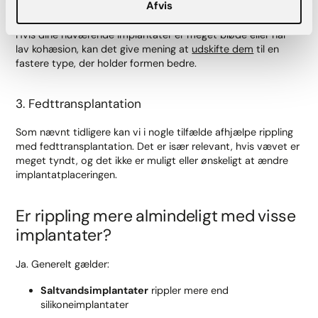
Afvis
2. Udskiftning af implantater
Hvis dine nuværende implantater er meget bløde eller har
lav kohæsion, kan det give mening at
udskifte dem
til en
fastere type, der holder formen bedre.
3. Fedttransplantation
Som nævnt tidligere kan vi i nogle tilfælde afhjælpe rippling
med fedttransplantation. Det er især relevant, hvis vævet er
meget tyndt, og det ikke er muligt eller ønskeligt at ændre
implantatplaceringen.
Er rippling mere almindeligt med visse
implantater?
Ja. Generelt gælder:
Saltvandsimplantater
rippler mere end
silikoneimplantater