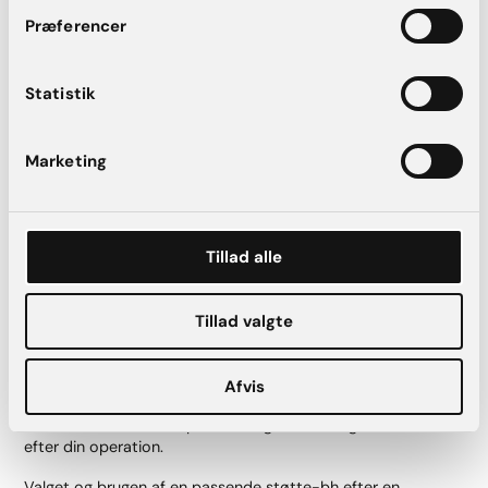
Undgå fysiske anstrengelser:
I de første 4-6 uger bør
Præferencer
du undgå tunge løft og intens fysisk aktivitet, da dette
kan påvirke helingen negativt.
Statistik
Sov på ryggen:
For at minimere pres på brysterne
anbefales det at sove på ryggen i mindst 2 uger efter
operationen.
Marketing
Hold arrene rene:
Følg din kirurgs anvisninger
vedrørende sårpleje og hygiejne for at forhindre
infektioner.
Undgå nikotin og alkohol:
Rygning og alkohol kan
Tillad alle
forsinke helingsprocessen og bør undgås i den
postoperative periode.
Husk dine kontrolbesøg:
Overhold alle aftalte
Tillad valgte
opfølgningsbesøg hos din sygeplejerske og kirurg for at
sikre, at helingen forløber som forventet.
Afvis
Hvis du henter vores app, får du alle de nødvendige tips til
efterforløbet serveret på en let og overskuelig måde i tiden
efter din operation.
Valget og brugen af en passende støtte-bh efter en