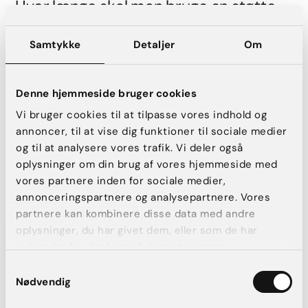
Hvor længe skal man bruge en støtte-
bh efter sin operation?
Samtykke
Detaljer
Om
Hos AK Aesthetics anbefaler vi følgende retningslinjer:
De første 6 uger:
Det anbefales, at du bærer støtte-
bh’en døgnet rundt i de første seks uger efter
Denne hjemmeside bruger cookies
operationen. Dette kontinuerlige brug hjælper med at
Vi bruger cookies til at tilpasse vores indhold og
stabilisere implantaterne og understøtter
annoncer, til at vise dig funktioner til sociale medier
helingsprocessen.
og til at analysere vores trafik. Vi deler også
Efter 6 uger:
Efter de 6 uger behøver du ikke længere
oplysninger om din brug af vores hjemmeside med
bruge støtte-bh’en. Der er dog mange af vores kunder
vores partnere inden for sociale medier,
der fortæller, at de finder det rart fortsat at sove med
bh’en om natten.
annonceringspartnere og analysepartnere. Vores
partnere kan kombinere disse data med andre
oplysninger, du har givet dem, eller som de har
Tips til optimal pleje efter
indsamlet fra din brug af deres tjenester.
brystforstørrelse
Samtykkevalg
Nødvendig
For at fremme en gnidningsfri helingsproces og opnå det
ønskede resultat, overvej følgende: