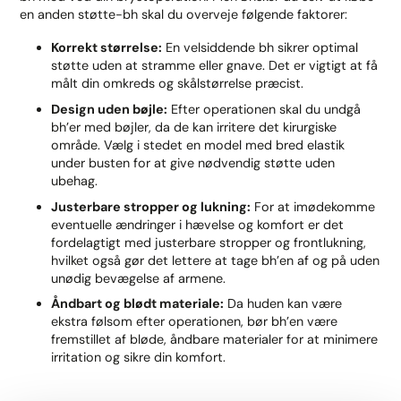
en anden støtte-bh skal du overveje følgende faktorer:
Korrekt størrelse:
En velsiddende bh sikrer optimal
støtte uden at stramme eller gnave. Det er vigtigt at få
målt din omkreds og skålstørrelse præcist.
Design uden bøjle:
Efter operationen skal du undgå
bh’er med bøjler, da de kan irritere det kirurgiske
område. Vælg i stedet en model med bred elastik
under busten for at give nødvendig støtte uden
ubehag.
Justerbare stropper og lukning:
For at imødekomme
eventuelle ændringer i hævelse og komfort er det
fordelagtigt med justerbare stropper og frontlukning,
hvilket også gør det lettere at tage bh’en af og på uden
unødig bevægelse af armene.
Åndbart og blødt materiale:
Da huden kan være
ekstra følsom efter operationen, bør bh’en være
fremstillet af bløde, åndbare materialer for at minimere
irritation og sikre din komfort.