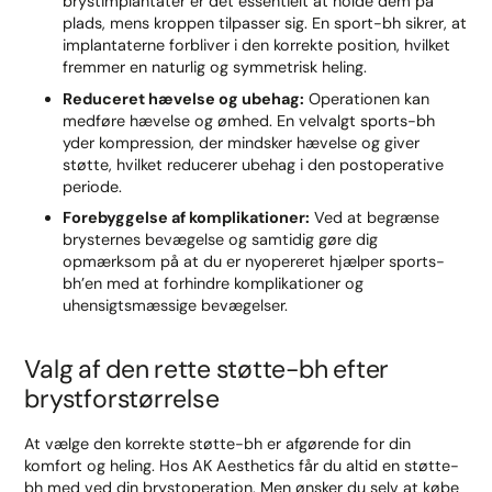
brystimplantater er det essentielt at holde dem på
plads, mens kroppen tilpasser sig. En sport-bh sikrer, at
implantaterne forbliver i den korrekte position, hvilket
fremmer en naturlig og symmetrisk heling.
Reduceret hævelse og ubehag:
Operationen kan
medføre hævelse og ømhed. En velvalgt sports-bh
yder kompression, der mindsker hævelse og giver
støtte, hvilket reducerer ubehag i den postoperative
periode.
Forebyggelse af komplikationer:
Ved at begrænse
brysternes bevægelse og samtidig gøre dig
opmærksom på at du er nyopereret hjælper sports-
bh’en med at forhindre komplikationer og
uhensigtsmæssige bevægelser.
Valg af den rette støtte-bh efter
brystforstørrelse
At vælge den korrekte støtte-bh er afgørende for din
komfort og heling. Hos AK Aesthetics får du altid en støtte-
bh med ved din brystoperation. Men ønsker du selv at købe