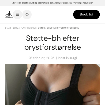
Æstetisk plastikkirurgi og kosmetiske behandlinger
Siden 1991
Naturlige resultater
Book tid
START
>
BLOG
>
PLASTIKKIRURGI
>
STØTTE-BH EFTER BRYSTFORSTØRRELSE
Støtte-bh efter
brystforstørrelse
26 februar, 2025
Plastikkirurgi