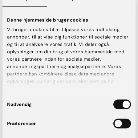
3.000 kr.
Denne hjemmeside bruger cookies
Book konsultation
Vi bruger cookies til at tilpasse vores indhold og
annoncer, til at vise dig funktioner til sociale medier
og til at analysere vores trafik. Vi deler også
oplysninger om din brug af vores hjemmeside med
IPL – 3 behandlinger af
vores partnere inden for sociale medier,
karsprængninger i ansigt – stor
annonceringspartnere og analysepartnere. Vores
partnere kan kombinere disse data med andre
Læs mere
oplysninger, du har givet dem, eller som de har
eks. ansigt/hals/bryster/hænder
indsamlet fra din brug af deres tjenester.
7.200 kr.
Samtykkevalg
Nødvendig
Book konsultation
Præferencer