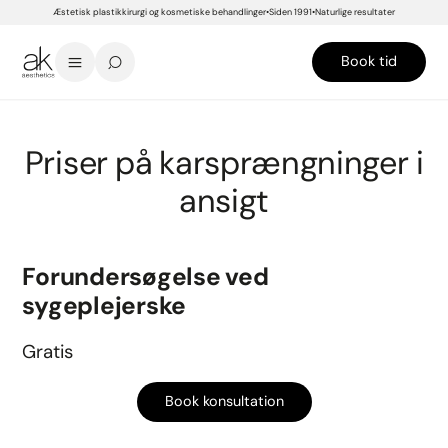
Æstetisk plastikkirurgi og kosmetiske behandlinger
Siden 1991
Naturlige resultater
Book tid
START
>
PRISER
>
BEHANDLINGER
>
HJÆLP TIL
>
KARSPRÆNGNINGER I ANSIGT
Priser på karsprængninger i
ansigt
Forundersøgelse ved
sygeplejerske
Gratis
Book konsultation