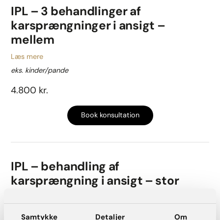
IPL – 3 behandlinger af
karsprængninger i ansigt –
mellem
Læs mere
eks. kinder/pande
4.800 kr.
Book konsultation
IPL – behandling af
karsprængning i ansigt – stor
Læs mere
eks. ansigt/hals/bryster/hænder
Samtykke
Detaljer
Om