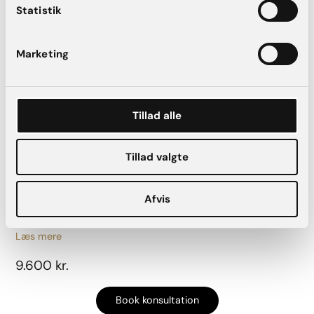
IPL – behandling af
Statistik
karsprængninger i ansigt + hals
Marketing
Læs mere
4.000 kr.
Tillad alle
Book konsultation
Tillad valgte
IPL – 3 behandlinger af
Afvis
karsprængninger i ansigt + hals
Læs mere
9.600 kr.
Book konsultation