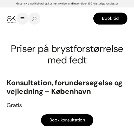
Æstetisk plastikkirurgi og kosmetiske behandlinger
Siden 1991
Naturlige resultater
Book tid
START
>
PRISER
>
PLASTIKKIRURGI
>
BRYSTKIRURGI
>
BRYSTFORSTØRRELSE MED FEDT
Priser på brystforstørrelse
med fedt
Konsultation, forundersøgelse og
vejledning – København
Gratis
Book konsultation