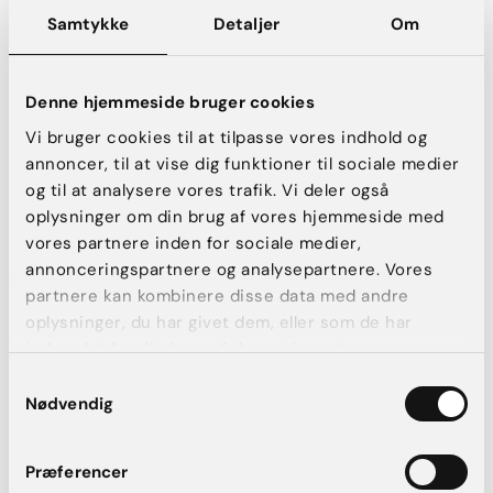
Samtykke
Detaljer
Om
Denne hjemmeside bruger cookies
Tillæg – lille brystløft
Vi bruger cookies til at tilpasse vores indhold og
annoncer, til at vise dig funktioner til sociale medier
Fra 14.000 kr.
og til at analysere vores trafik. Vi deler også
oplysninger om din brug af vores hjemmeside med
vores partnere inden for sociale medier,
annonceringspartnere og analysepartnere. Vores
Tillæg – stort brystløft
partnere kan kombinere disse data med andre
oplysninger, du har givet dem, eller som de har
Fra 22.000 kr.
indsamlet fra din brug af deres tjenester.
Samtykkevalg
Nødvendig
Tillæg for fedtsugning af +2
Præferencer