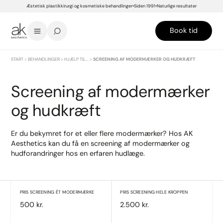
Æstetisk plastikkirurgi og kosmetiske behandlinger
Siden 1991
Naturlige resultater
Book tid
START
>
BEHANDLINGER
>
HJÆLP TIL...
>
SCREENING AF MODERMÆRKER OG HUDKRÆFT
Screening af modermærker
og hudkræft
Er du bekymret for et eller flere modermærker? Hos AK
Aesthetics kan du få en screening af modermærker og
hudforandringer hos en erfaren hudlæge.
PRIS SCREENING ÉT MODERMÆRKE
PRIS SCREENING HELE KROPPEN
500 kr.
2.500 kr.