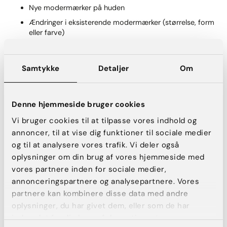
Nye modermærker på huden
Ændringer i eksisterende modermærker (størrelse, form
eller farve)
Sår, der ikke heler
Hudforandringer, der vokser, klør, bløder eller ændrer
Samtykke
Detaljer
Om
udseende
Som hovedregel bør du reagere på alt, der ser anderledes
ud eller udvikler sig over tid.
Denne hjemmeside bruger cookies
Vi bruger cookies til at tilpasse vores indhold og
Få en hurtig tid hos en hudlæge
annoncer, til at vise dig funktioner til sociale medier
og til at analysere vores trafik. Vi deler også
Er du i tvivl om et modermærke, bør du altid få det vurderet.
oplysninger om din brug af vores hjemmeside med
Hos os kan du bestille en hurtig tid til screening af
vores partnere inden for sociale medier,
modermærker, så du får klarhed og tryghed.
annonceringspartnere og analysepartnere. Vores
Tidlig vurdering giver de bedste behandlingsmuligheder.
partnere kan kombinere disse data med andre
oplysninger, du har givet dem, eller som de har
indsamlet fra din brug af deres tjenester.
Book konsultation her