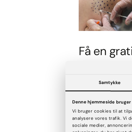
Få en gra
Drømmer du om at blive 
noget for dig? Så anbefal
informere dig om behandli
Samtykke
behandlingen, og at vi k
behandling.
Denne hjemmeside bruger 
Vi bruger cookies til at til
analysere vores trafik. Vi
sociale medier, annonceri