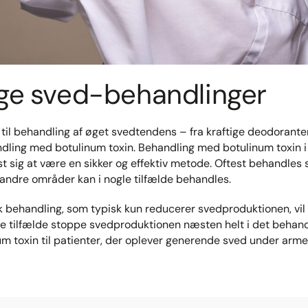
ige sved-behandlinger
 til behandling af øget svedtendens – fra kraftige deodorant
andling med botulinum toxin. Behandling med botulinum toxin i
st sig at være en sikker og effektiv metode. Oftest behandles
andre områder kan i nogle tilfælde behandles.
sk behandling, som typisk kun reducerer svedproduktionen, vi
ste tilfælde stoppe svedproduktionen næsten helt i det beha
um toxin til patienter, der oplever generende sved under armen