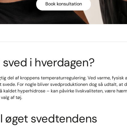
Book konsultation
 sved i hverdagen?
gtig del af kroppens temperaturregulering. Ved varme, fysisk ak
 svede. For nogle bliver svedproduktionen dog så udtalt, at 
 kaldet hyperhidrose – kan påvirke livskvaliteten, være hæ
alg af tøj.
il øget svedtendens