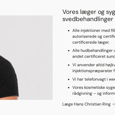
Vores læger og syg
svedbehandlinger
Alle injektioner med f
autoriserede og certif
certificerede læger.
Alle hudbehandlinger u
andet certificeret su
Vi anvender altid højk
injektionspræparater 
Vi har telefonvagt i w
Vores kosmetiske sygep
rådgivning – og inform
Læge Hans Christian Ring