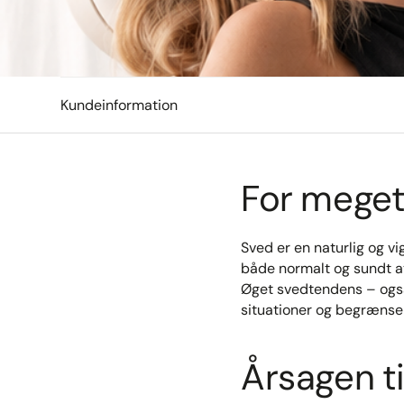
Kundeinformation
For meget
Sved er en naturlig og vi
både normalt og sundt at
Øget svedtendens – også
situationer og begrænse v
Årsagen t