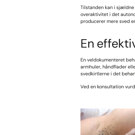
Tilstanden kan i sjældne
overaktivitet i det auton
producerer mere sved end
En effekt
En veldokumenteret beha
armhuler, håndflader ell
svedkirtlerne i det beh
Ved en konsultation vur