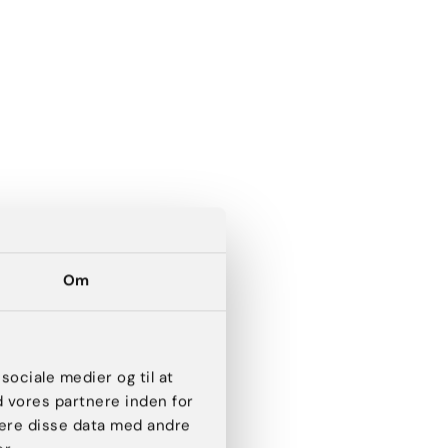
n med botox måske er
læge. Her vil vi
 at du er egnet til
Om
booke tid til en
 sociale medier og til at
d vores partnere inden for
ere disse data med andre