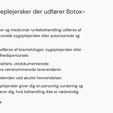
eplejersker der udfører Botox-
iller og medicinsk rynkebehandling udføres af
icerede sygeplejersker eller autoriserede og
dføres af kosmetologer, sygeplejersker eller
ndhedspersonale.
valitets, veldokumenterede
fra velrenommerede leverandører.
eekenden ved akutte henvendelser.
lejersker giver dig en personlig vurdering og
erer dig, hvis behandling ikke er nødvendig.