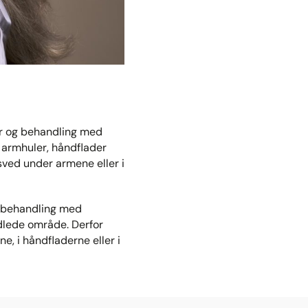
er og behandling med
 armhuler, håndflader
 sved under armene eller i
l behandling med
ndlede område. Derfor
e, i håndfladerne eller i