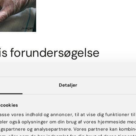
tis forundersøgelse
fri for sved-gener i hverdagen, og tænker du at behandlinge
er vi, at du kommer ind til en gratis forundersøgelse hos vores 
ngen, og du har mulighed for at stille spørgsmål. Vi sikrer os,
Detaljer
an hjælpe dig med dine sved-problemer. Efterfølgende kan du 
cookies
passe vores indhold og annoncer, til at vise dig funktioner til
Book konsultation her
 deler også oplysninger om din brug af vores hjemmeside me
ngspartnere og analysepartnere. Vores partnere kan kombin