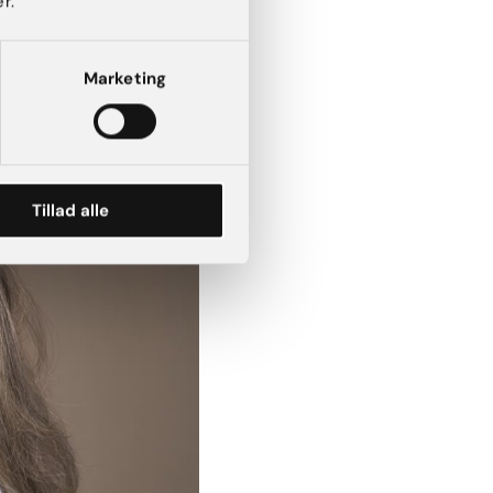
r.
Marketing
Tillad alle