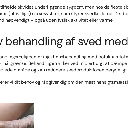
 tilfælde skyldes underliggende sygdom, men hos de fleste s
ome (ufrivillige) nervesystem, som styrer svedkirtlerne. Det b
 nødvendigt – også uden fysisk aktivitet eller varme.
iv behandling af sved me
ndlingsmulighed er injektionsbehandling med botulinumtoks
er hårgrænse. Behandlingen virker ved midlertidigt at dæmpe s
andlede område og kan reducere svedproduktionen betydeligt.
derer vi dit behov og rådgiver dig om den mest hensigtsmæss