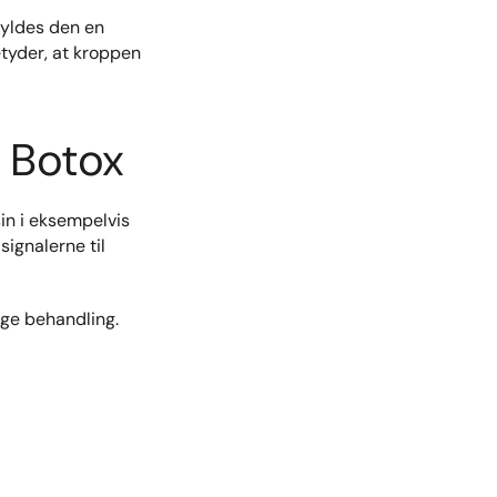
kyldes den en
etyder, at kroppen
d Botox
in i eksempelvis
ignalerne til
ige behandling.