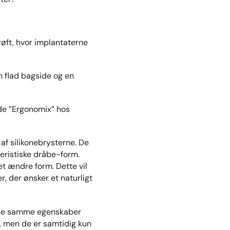
røft, hvor implantaterne
n flad bagside og en
nde ”Ergonomix” hos
af silikonebrysterne. De
teristiske dråbe-form.
et ændre form. Dette vil
r, der ønsker et naturligt
f de samme egenskaber
, men de er samtidig kun