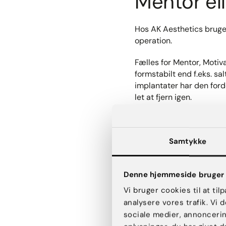
Mentor ell
Hos AK Aesthetics bruger
operation.
Fælles for Mentor, Motiv
formstabilt end f.eks. s
implantater har den forde
let at fjern igen.
Der er en masse teknisk
implantater på markedet o
Samtykke
Der er fordele ved alle t
kigger altid på det anat
passer til kroppens propo
Denne hjemmeside bruger 
Vi bruger cookies til at til
Til en forundersøgelse vi
analysere vores trafik. Vi
ønsker. Men uanset om du 
sociale medier, annonceri
at du vil få nogle af mar