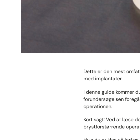
Dette er den mest omfatt
med implantater.
I denne guide kommer du t
forundersøgelsen foregå
operationen.
Kort sagt: Ved at læse d
brystforstørrende operat
Hvis du er klar, så lad os