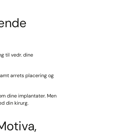
rende
 til vedr. dine
samt arrets placering og
 om dine implantater. Men
d din kirurg.
Motiva,