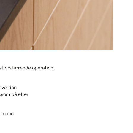
ystforstørrende operation
 hvordan
ksom på efter
 om din