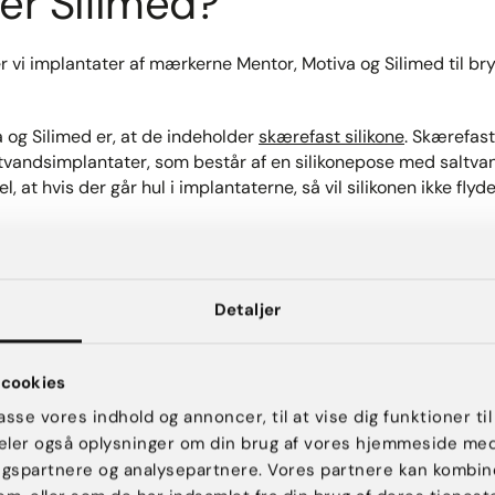
er Silimed?
 vi implantater af mærkerne Mentor, Motiva og Silimed til br
a og Silimed er, at de indeholder
skærefast silikone
. Skærefast
altvandsimplantater, som består af en silikonepose med saltva
l, at hvis der går hul i implantaterne, så vil silikonen ikke fly
e forskelle på Mentor- og Motiva-implantater, men begge er n
g er af rigtig god kvalitet.
Detaljer
re typer af implantatmærker. Det er svært at pege på en profil
omiske udgangspunkt for den brystforstørrende operation: Hvad
rtioner, og hvad er smukt for lige netop dig.
cookies
passe vores indhold og annoncer, til at vise dig funktioner til
l din kirurg hjælpe dig med at vælge hvilket implantat, der pas
 deler også oplysninger om din brug af vores hjemmeside me
vælger Mentor, Motiva eller Silimed til dine silikonebryster, 
ngspartnere og analysepartnere. Vores partnere kan kombin
kedets sikreste implantater.