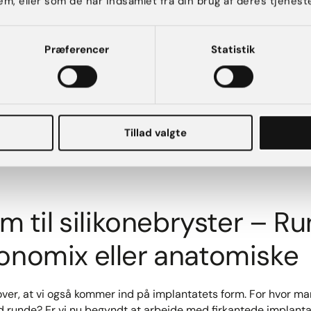
em, eller som de har indsamlet fra din brug af deres tjeneste
 producent, du ønsker dine implantater skal være fra, er der 
ling til før din brystforstørrende operation.
Præferencer
Statistik
å implantaterne, 2) profilen, og 3) størrelsen.
g og hjælpe dig med at vælge alle disse tre ting. Og det gør h
t bryst og måle dig.
Tillad valgte
ktorer der spiller ind på dine muligheder, og hvad kirurgen vil
 hvilket look, du ønsker til dine silikonebryster, hvor bred di
rm til silikonebryster – R
onomix eller anatomiske
ver, at vi også kommer ind på implantatets form. For hvor man
d runde? Er vi nu begyndt at arbejde med firkantede implant