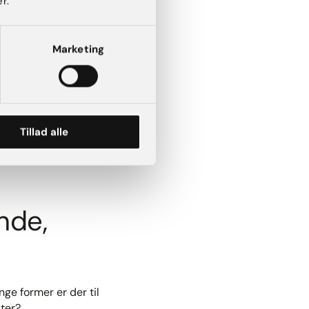
r.
en række valgmuligheder,
Marketing
an/hun først og fremmest
Tillad alle
 anbefale dig. Det er
n brystkasse er, og hvor
unde,
ge former er der til
ater?