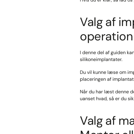
Valg af im
operation
I denne del af guiden kan
silikoneimplantater.
Du vil kunne læse om imp
placeringen af implantat
Når du har læst denne de
uanset hvad, så er du si
Valg af mæ