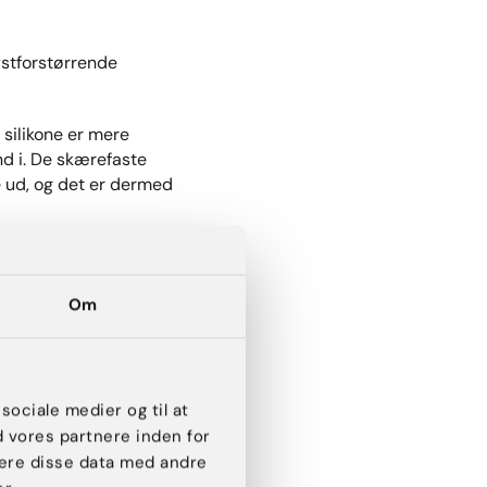
ystforstørrende
 silikone er mere
nd i. De skærefaste
de ud, og det er dermed
ogle af de bedste
Om
 som den bedste, for vi
 er der plads til, hvad
 sociale medier og til at
ser bedst til dig og dine
d vores partnere inden for
så kan du være sikker på,
ere disse data med andre