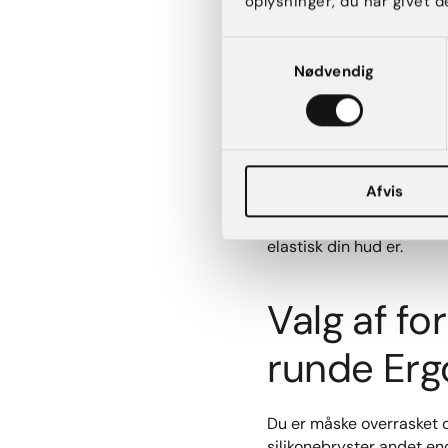
oplysninger, du har givet d
Når du har valgt hvilken
Samtykkevalg
du herefter skal tage stil
Nødvendig
Du skal vælge 1) formen p
Din kirurg vil vejlede di
ved at se og mærke på di
Afvis
Der er nemlig en række fa
blandt andet afhængigt af
elastisk din hud er.
Valg af fo
runde Erg
Du er måske overrasket o
silikonebryster andet en