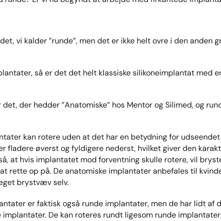
et, vi kalder ”runde”, men det er ikke helt ovre i den anden g
lantater, så er det det helt klassiske silikoneimplantat med e
r det, der hedder ”Anatomiske” hos Mentor og Silimed, og ru
tater kan rotere uden at det har en betydning for udseendet 
r fladere øverst og fyldigere nederst, hvilket giver den karak
, at hvis implantatet mod forventning skulle rotere, vil bryst
at rette op på. De anatomiske implantater anbefales til kvinde
eget brystvæv selv.
ntater er faktisk også runde implantater, men de har lidt a
implantater. De kan roteres rundt ligesom runde implantater