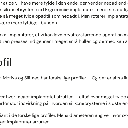
er at de vil have mere fylde i den ende, der vender nedad en
r silikonebryster med Ergonomix-implantater mere et naturli
ige så meget fylde opadtil som nedadtil. Men roterer implantat
l være mere fyldige i bunden.
ix-implantater
, at vi kan lave brystforstørrende operation 
et kan presses ind gennem meget små huller, og dermed kan a
fil
 Motiva og Silimed har forskellige profiler – Og det er altså ik
iver hvor meget implantatet strutter – altså hvor meget fylde
rfor stor indvirkning på, hvordan silikonebrysterne i sidste en
riant i de forskellige profiler. Mens diameteren angiver hvor
br
et implantatet strutter.