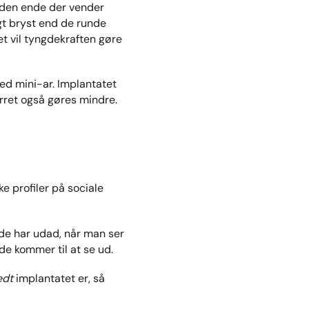
d den ende der vender
gt bryst end de runde
et vil tyngdekraften gøre
med mini-ar. Implantatet
rret også gøres mindre.
ke profiler på sociale
 de har udad, når man ser
de kommer til at se ud.
edt
implantatet er, så