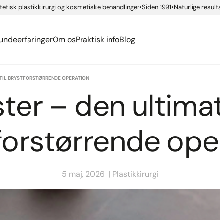
Ansigtskirurgi
ide app
etisk plastikkirurgi og kosmetiske behandlinger
Siden 1991
Naturlige result
siassen
urgisk ordbog
Føleforstyrrelser efter 
Kropskirurgi
rsen Rindom
ækmærker
ide app
eller brystforstørrelse
Se alle...
undeerfaringer
Om os
Praktisk info
Blog
E TIL BRYSTFORSTØRRENDE OPERATION
ter – den ultimat
forstørrende ope
5 maj, 2026
Plastikkirurgi